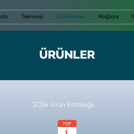
zda
Teknoloji
Ürünlerimiz
Mağaza
İ
ÜRÜNLER
2024 Ürün Kataloğu