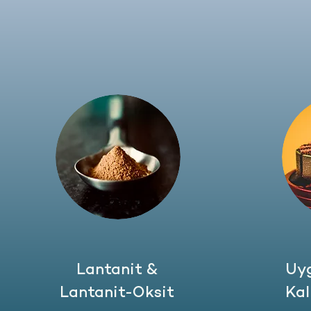
Lantanit &
Uy
Lantanit-Oksit
Kal