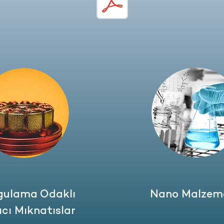
gulama Odaklı
Nano Malzeme
ıcı Mıknatıslar