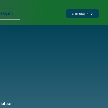
letişim
Bize Ulaşın
ial.com